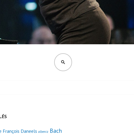
RECHERCHER
LÉS
Bach
 François Daneels
albeniz