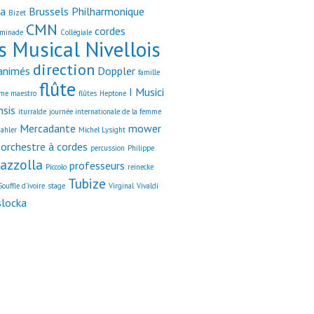
ta
Brussels Philharmonique
Bizet
CMN
cordes
minade
Collégiale
s Musical Nivellois
direction
animés
Doppler
famille
flûte
I Musici
me maestro
flûtes
Heptone
nsis
iturralde
journée internationale de la femme
Mercadante
mower
ahler
Michel Lysight
orchestre à cordes
percussion
Philippe
iazzolla
professeurs
Piccolo
reinecke
Tubize
Souffle d'ivoire
stage
Virginal
Vivaldi
slocka