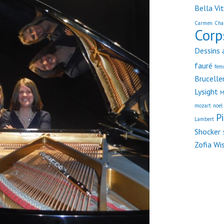
Bella Vi
Carmen
Cha
Corp
Dessins 
fauré
fem
Brucelle
Lysight
M
mozart
noel
P
Lambert
Shocker
Zofia Wi