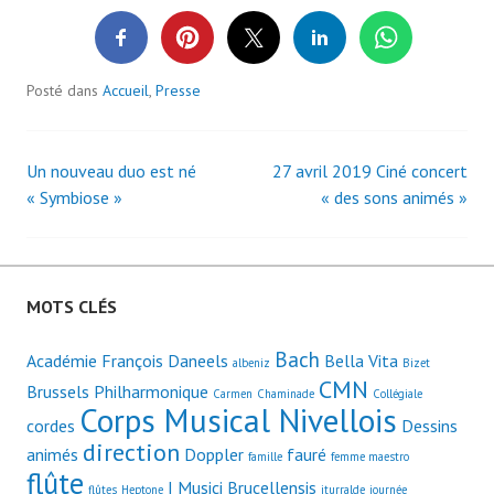
Posté dans
Accueil
,
Presse
Un nouveau duo est né
27 avril 2019 Ciné concert
Navigation
« Symbiose »
« des sons animés »
des
articles
MOTS CLÉS
Bach
Académie François Daneels
Bella Vita
albeniz
Bizet
CMN
Brussels Philharmonique
Carmen
Chaminade
Collégiale
Corps Musical Nivellois
cordes
Dessins
direction
animés
Doppler
fauré
famille
femme maestro
flûte
I Musici Brucellensis
flûtes
Heptone
iturralde
journée