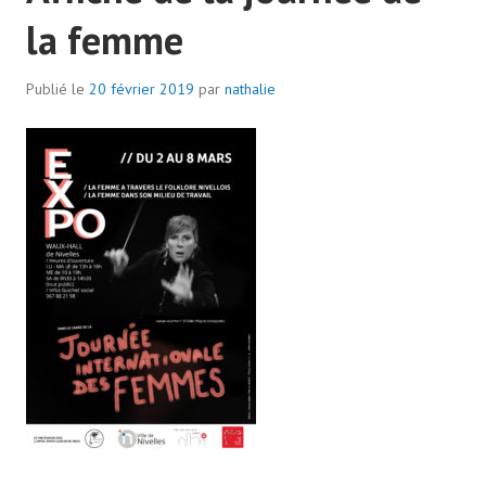
la femme
Publié le
20 février 2019
par
nathalie