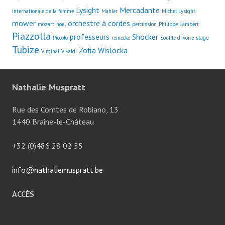
Lysight
Mercadante
internationale de la femme
Mahler
Michel Lysight
mower
orchestre à cordes
mozart
noel
percussion
Philippe Lambert
Piazzolla
professeurs
Shocker
Piccolo
reinecke
Souffle d'ivoire
stage
Tubize
Zofia Wislocka
Virginal
Vivaldi
Nathalie Muspratt
Rue des Comtes de Robiano, 13
1440 Braine-le-Château
+32 (0)486 28 02 55
info@nathaliemuspratt.be
ACCÈS