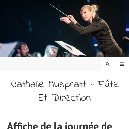
Aller
au
contenu
principal
MENU
RECHERCH
Nathalie Muspratt – Flûte
Et Direction
Affiche de la journée de